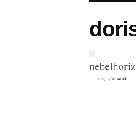
dori
nebelhoriz
category
landschaft