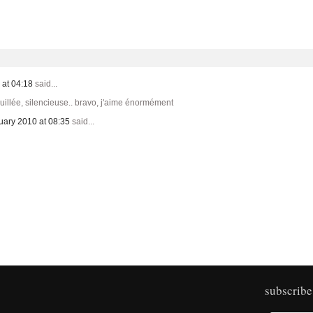
 at 04:18
said...
ouillée, silencieuse.. bravo, j'aime énormément
uary 2010 at 08:35
said...
subscribe