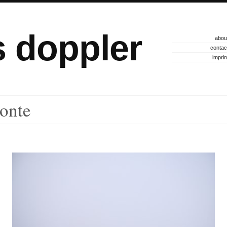
s doppler
abou
contac
imprin
onte