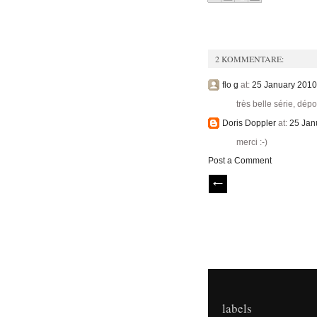
2 KOMMENTARE:
flo g
at:
25 January 2010
très belle série, dép
Doris Doppler
at:
25 Jan
merci :-)
Post a Comment
labels