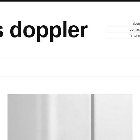
s doppler
abou
contac
imprin