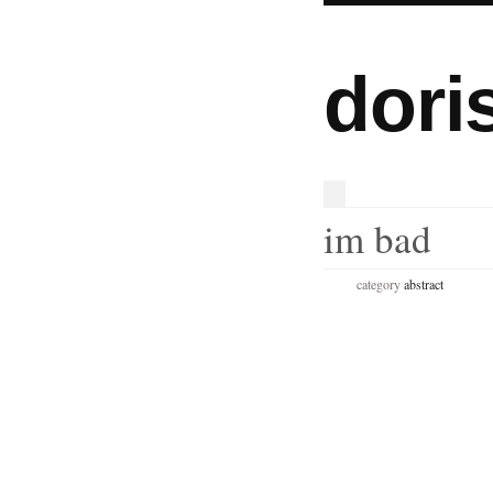
dori
im bad
category
abstract